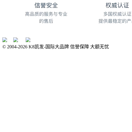
© 2004-
2026
K8凯发-国际大品牌 信誉保障 大额无忧