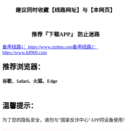
建议同时收藏【线路网址】与【本网页】
推荐『下载APP』 防止迷路
备用线路
1
：
https://www.rznbm.com
备用线路
2
：
https://www.k8900.com
推荐浏览器：
谷歌、Safari、火狐、Edge
温馨提示：
为了您的隐私安全，请勿与"国家反诈中心"APP同设备使用！