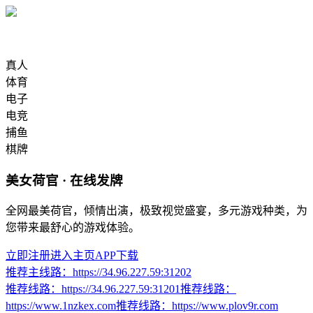
真人
体育
电子
电竞
捕鱼
棋牌
美女荷官 · 在线发牌
全网最美荷官，倾情出演，极致视觉盛宴，多元游戏种类，为
您带来最舒心的游戏体验。
立即注册
进入主页
APP下载
推荐主线路：
https://34.96.227.59:31202
推荐线路：
https://34.96.227.59:31201
推荐线路：
https://www.1nzkex.com
推荐线路：
https://www.plov9r.com