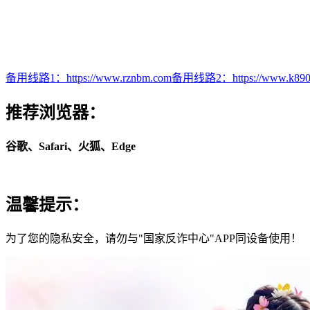
备用线路
1
：
https://www.rznbm.com
备用线路
2
：
https://www.k89
推荐浏览器：
谷歌、Safari、火狐、Edge
温馨提示：
为了您的隐私安全，请勿与"国家反诈中心"APP同设备使用！