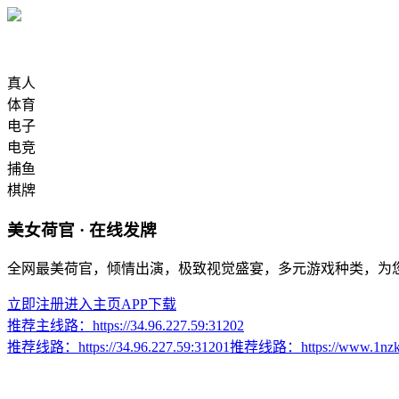
真人
体育
电子
电竞
捕鱼
棋牌
美女荷官 · 在线发牌
全网最美荷官，倾情出演，极致视觉盛宴，多元游戏种类，为
立即注册
进入主页
APP下载
推荐主线路：
https://34.96.227.59:31202
推荐线路：
https://34.96.227.59:31201
推荐线路：
https://www.1nz