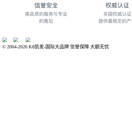
© 2004-
2026
K8凯发-国际大品牌 信誉保障 大额无忧